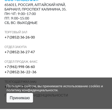
656011, РОССИЯ, АЛТАЙСКИЙ КРАЙ,
БАРНАУЛ, ПРОСПЕКТ КАЛИНИНА, 35.
ПН–ЧТ: 9:00–17:00
ПТ: 9:00–15:00
СБ, ВС: ВЫХОДНЫЕ
ТОРГОВЫЙ ЗАЛ
+7 (3852) 36-26-00
ОТДЕЛ ЗАКУПА
+7 (3852) 36-27-47
ОТДЕЛ ПРОДАЖ, ФАКС
+7 (961) 998-06-60
+7 (3852) 36–22–36
ТЕХПОДДЕРЖКА (WA)
Пользуясь сайтом, вы принимаете использование cookies и
+7 (964) 603-78-96
политику конфиденциальности
.
ПОЛИТИКА КОНФИДЕНЦИАЛЬНОСТИ
Принимаю