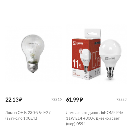
22.13 ₽
61.99 ₽
72216
72223
Лампа ОН Б 230-95- Е27
Лампа светодиодн. inHOME P45
(выпис.по 100шт.)
11W E14 4000K Дневной свет
(шар) 0594