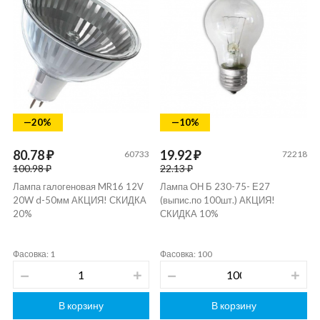
—20%
—10%
80.78 ₽
19.92 ₽
60733
72218
100.98 ₽
22.13 ₽
Лампа галогеновая MR16 12V
Лампа ОН Б 230-75- Е27
20W d-50мм АКЦИЯ! СКИДКА
(выпис.по 100шт.) АКЦИЯ!
20%
СКИДКА 10%
Фасовка: 1
Фасовка: 100
В корзину
В корзину