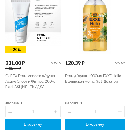
—20%
231.00 ₽
120.39 ₽
60858
89789
288.75 ₽
CUREX Гель-массаж д/душа
Гель д/душа 1000мл EXXE Hello
Active Спорт и Фитнес 200мл
Балийская мечта 3в1 Дозатор
Estel АКЦИЯ! СКИДКА…
Фасовка: 1
Фасовка: 1
В корзину
В корзину