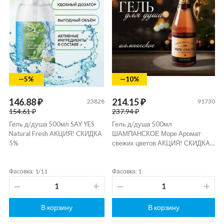
—5%
—10%
146.88 ₽
214.15 ₽
23828
91730
154.61 ₽
237.94 ₽
Гель д/душа 500мл SAY YES
Гель д/душа 500мл
Natural Fresh АКЦИЯ! СКИДКА
ШАМПАНСКОЕ Море Аромат
5%
свежих цветов АКЦИЯ! СКИДКА…
Фасовка: 1/11
Фасовка: 1
В корзину
В корзину