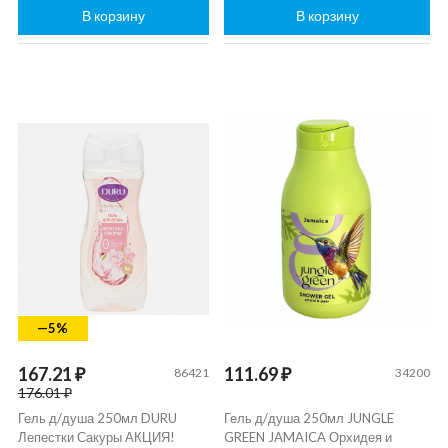
В корзину
В корзину
—5%
167.21 ₽
111.69 ₽
86421
34200
176.01 ₽
Гель д/душа 250мл DURU
Гель д/душа 250мл JUNGLE
Лепестки Сакуры АКЦИЯ!
GREEN JAMAICA Орхидея и