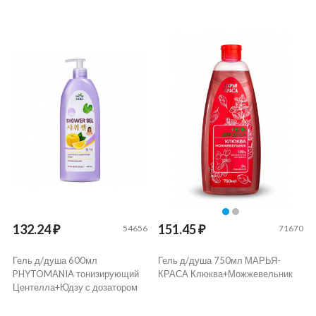
132.24 ₽
151.45 ₽
54656
71670
Гель д/душа 600мл
Гель д/душа 750мл МАРЬЯ-
PHYTOMANIA тонизирующий
КРАСА Клюква+Можжевельник
Центелла+Юдзу с дозатором