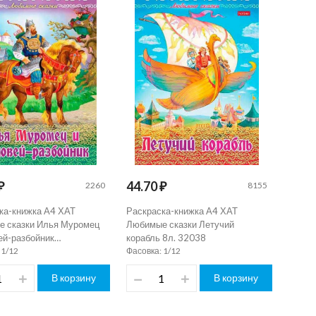
₽
44.70 ₽
2260
8155
ка-книжка А4 ХАТ
Раскраска-книжка А4 ХАТ
 сказки Илья Муромец
Любимые сказки Летучий
ей-разбойник…
корабль 8л. 32038
 1/12
Фасовка: 1/12
В корзину
В корзину