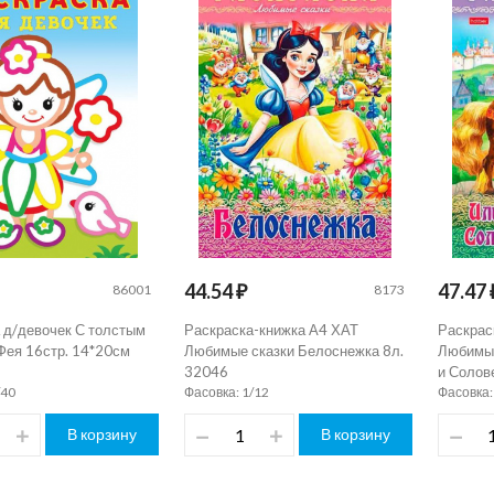
44.54 ₽
47.47 
86001
8173
 д/девочек С толстым
Раскраска-книжка А4 ХАТ
Раскрас
Фея 16стр. 14*20см
Любимые сказки Белоснежка 8л.
Любимые
32046
и Солов
/40
Фасовка: 1/12
Фасовка:
В корзину
В корзину