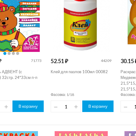
₽
52.51 ₽
30.15 
71773
44209
ь АДВЕНТ (с
Клей для пазлов 100мл 00082
Раскрас
 32стр. 24*33см п-п
Медвежо
21,5*15
21,5*15
Фасовка: 1/18
Фасовка:
В корзину
В корзину