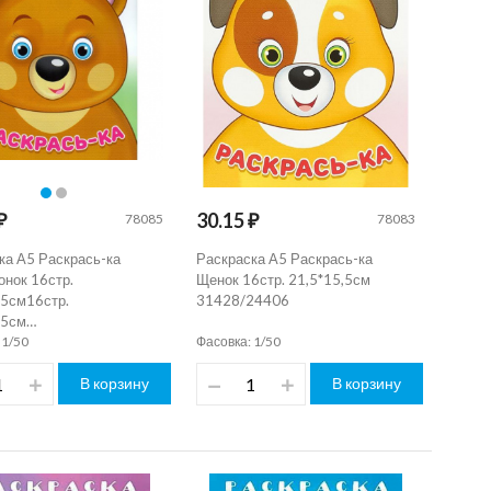
₽
30.15 ₽
78085
78083
ка А5 Раскрась-ка
Раскраска А5 Раскрась-ка
нок 16стр.
Щенок 16стр. 21,5*15,5см
,5см16стр.
31428/24406
,5см…
 1/50
Фасовка: 1/50
В корзину
В корзину