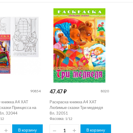
47.47 ₽
90854
8020
-книжка А4 ХАТ
Раскраска-книжка А4 ХАТ
казки Принцесса на
Любимые сказки Три медведя
8л. 32044
8л. 32051
/12
Фасовка: 1/12
В корзину
В корзину