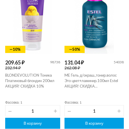
—10%
—50%
209.65 ₽
131.04 ₽
98738
54038
232.94 ₽
262.08 ₽
BLONDEVOLUTION Тоника
ME Гель д/окраш.,тонир.волос
Платиновый блондин 200мл
Это цвет+ламинир.100мл Estel
АКЦИЯ! СКИДКА 10%
АКЦИЯ! СКИДКА…
Фасовка: 1
Фасовка: 1
В корзину
В корзину