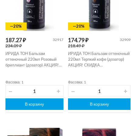
—20%
—20%
187.27 ₽
174.79 ₽
32917
32909
234.09 ₽
218.49 ₽
ИРИДА ТОН Бальзам
ИРИДА ТОН Бальзам оттеночный
оттеночный 220мл Розовый
220мл Терпкий кофе (дозатор)
бриллиант (дозатор) АКЦИЯ!…
АКЦИЯ! СКИДКА…
Фасовка: 1
Фасовка: 1
В корзину
В корзину