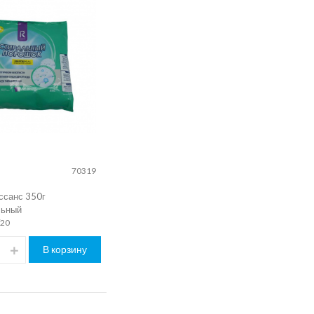
70319
ссанс 350г
льный
/20
В корзину