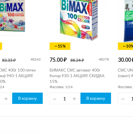
—15%
—10
75.00 ₽
30.00 
48363
48378
83.33 ₽
88.24 ₽
МС 400г 100 пятен
БИМАКС СМС автомат 400г
СМС UNI
ирка) 940-1 АКЦИЯ!
Колор 930-1 АКЦИЯ! СКИДКА
(пакет)
10%
15%
/24
Фасовка: 1/24
Фасовка:
В корзину
В корзину