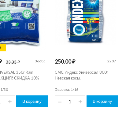
%
₽
250.00 ₽
36685
2207
33.33 ₽
VERSAL 350г Rain
СМС Индекс Универсал 800г
 АКЦИЯ! СКИДКА 10%
Невская косм.
 1/30
Фасовка: 1/16
В корзину
В корзину