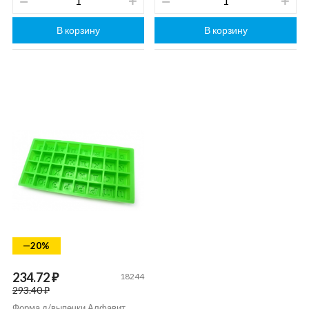
В корзину
В корзину
—20%
234.72 ₽
18244
293.40 ₽
Форма д/выпечки Алфавит