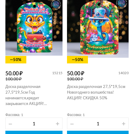
—50%
—50%
50.00 ₽
50.00 ₽
15215
14020
100.00 ₽
100.00 ₽
Доска разделочная
Доска разделочная 27,5*19,5см
27,5*19,5см Год
Новогоднего волшебства!
начинается,кредит
АКЦИЯ! СКИДКА 50%
закрывается АКЦИЯ!…
Фасовка: 1
Фасовка: 1