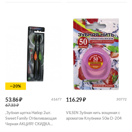
—20%
53.86 ₽
116.29 ₽
61677
30772
67.33 ₽
,Зубная щетка Набор 2шт.
VILSEN Зубная нить вощеная с
Sweet Family Отбеливающая
ароматом Клубники 50м D-204
Черная АКЦИЯ! СКИДКА…