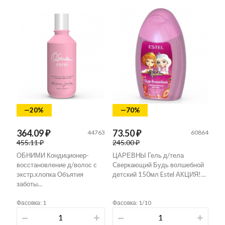
—20%
—70%
364.09 ₽
73.50 ₽
44763
60864
455.11 ₽
245.00 ₽
ОБНИМИ Кондиционер-
ЦАРЕВНЫ Гель д/тела
восстановление д/волос с
Сверкающий Будь волшебной
экстр.хлопка Объятия
детский 150мл Estel АКЦИЯ!…
заботы…
Фасовка: 1
Фасовка: 1/10