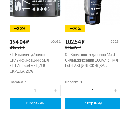
—20%
—70%
194.04 ₽
102.54 ₽
68621
68624
242.55 ₽
341.80 ₽
ST Бриолин д/волос
ST Крем-паста д/волос Matt
Сильн.фиксации 65мл
Сильн.фиксации 100мл STM4
ST17+ Estel АКЦИЯ!
Estel АКЦИЯ! СКИДКА…
СКИДКА 20%
Фасовка: 1
Фасовка: 1
В корзину
В корзину