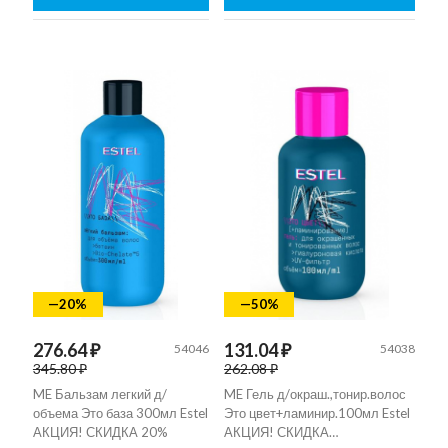
—20%
—50%
276.64 ₽
131.04 ₽
54046
54038
345.80 ₽
262.08 ₽
ME Бальзам легкий д/
ME Гель д/окраш.,тонир.волос
объема Это база 300мл Estel
Это цвет+ламинир.100мл Estel
АКЦИЯ! СКИДКА 20%
АКЦИЯ! СКИДКА…