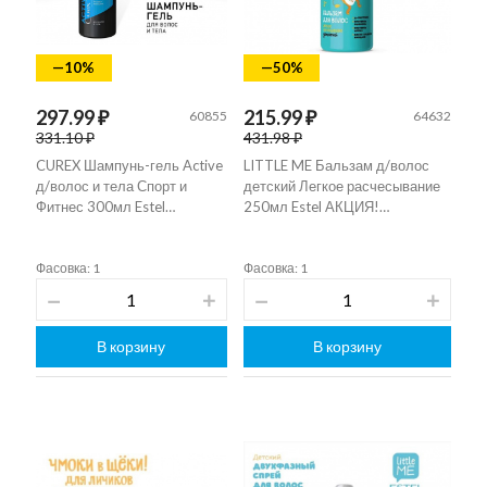
—10%
—50%
297.99 ₽
215.99 ₽
60855
64632
331.10 ₽
431.98 ₽
CUREX Шампунь-гель Active
LITTLE ME Бальзам д/волос
д/волос и тела Спорт и
детский Легкое расчесывание
Фитнес 300мл Estel…
250мл Estel АКЦИЯ!…
Фасовка: 1
Фасовка: 1
В корзину
В корзину