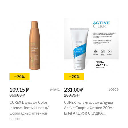
—70%
—20%
109.15 ₽
231.00 ₽
64641
60858
363.83 ₽
288.75 ₽
CUREX Бальзам Color
CUREX Гель-массаж д/душа
Intense Чистый цвет д/
Active Спорт и Фитнес 200мл
шоколадных оттенков
Estel АКЦИЯ! СКИДКА…
волос…