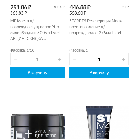
291.06 ₽
446.88 ₽
54029
219
363.83 ₽
558.60 ₽
ME Маска д/
SECRETS Регенерация Маска-
поврежд.секущ.волос Это
восстановление д/
сила+бондинг 300мл Estel
поврежд.волос 275мл Estel…
АКЦИЯ! СКИДКА…
Фасовка: 1/10
Фасовка: 1
В корзину
В корзину