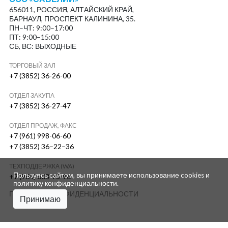
656011, РОССИЯ, АЛТАЙСКИЙ КРАЙ,
БАРНАУЛ, ПРОСПЕКТ КАЛИНИНА, 35.
ПН–ЧТ: 9:00–17:00
ПТ: 9:00–15:00
СБ, ВС: ВЫХОДНЫЕ
ТОРГОВЫЙ ЗАЛ
+7 (3852) 36-26-00
ОТДЕЛ ЗАКУПА
+7 (3852) 36-27-47
ОТДЕЛ ПРОДАЖ, ФАКС
+7 (961) 998-06-60
+7 (3852) 36–22–36
ТЕХПОДДЕРЖКА (WA)
Пользуясь сайтом, вы принимаете использование cookies и
+7 (964) 603-78-96
политику конфиденциальности
.
ПОЛИТИКА КОНФИДЕНЦИАЛЬНОСТИ
Принимаю