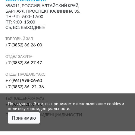
656011, РОССИЯ, АЛТАЙСКИЙ КРАЙ,
БАРНАУЛ, ПРОСПЕКТ КАЛИНИНА, 35.
ПН–ЧТ: 9:00–17:00
ПТ: 9:00–15:00
СБ, ВС: ВЫХОДНЫЕ
ТОРГОВЫЙ ЗАЛ
+7 (3852) 36-26-00
ОТДЕЛ ЗАКУПА
+7 (3852) 36-27-47
ОТДЕЛ ПРОДАЖ, ФАКС
+7 (961) 998-06-60
+7 (3852) 36–22–36
ТЕХПОДДЕРЖКА (WA)
Пользуясь сайтом, вы принимаете использование cookies и
+7 (964) 603-78-96
политику конфиденциальности
.
ПОЛИТИКА КОНФИДЕНЦИАЛЬНОСТИ
Принимаю