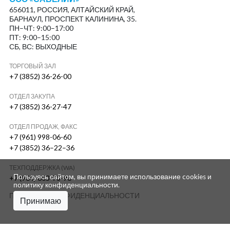
656011, РОССИЯ, АЛТАЙСКИЙ КРАЙ,
БАРНАУЛ, ПРОСПЕКТ КАЛИНИНА, 35.
ПН–ЧТ: 9:00–17:00
ПТ: 9:00–15:00
СБ, ВС: ВЫХОДНЫЕ
ТОРГОВЫЙ ЗАЛ
+7 (3852) 36-26-00
ОТДЕЛ ЗАКУПА
+7 (3852) 36-27-47
ОТДЕЛ ПРОДАЖ, ФАКС
+7 (961) 998-06-60
+7 (3852) 36–22–36
ТЕХПОДДЕРЖКА (WA)
Пользуясь сайтом, вы принимаете использование cookies и
+7 (964) 603-78-96
политику конфиденциальности
.
ПОЛИТИКА КОНФИДЕНЦИАЛЬНОСТИ
Принимаю