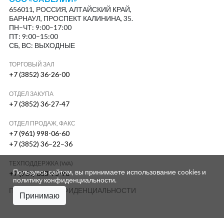
656011, РОССИЯ, АЛТАЙСКИЙ КРАЙ,
БАРНАУЛ, ПРОСПЕКТ КАЛИНИНА, 35.
ПН–ЧТ: 9:00–17:00
ПТ: 9:00–15:00
СБ, ВС: ВЫХОДНЫЕ
ТОРГОВЫЙ ЗАЛ
+7 (3852) 36-26-00
ОТДЕЛ ЗАКУПА
+7 (3852) 36-27-47
ОТДЕЛ ПРОДАЖ, ФАКС
+7 (961) 998-06-60
+7 (3852) 36–22–36
ТЕХПОДДЕРЖКА (WA)
Пользуясь сайтом, вы принимаете использование cookies и
+7 (964) 603-78-96
политику конфиденциальности
.
ПОЛИТИКА КОНФИДЕНЦИАЛЬНОСТИ
Принимаю