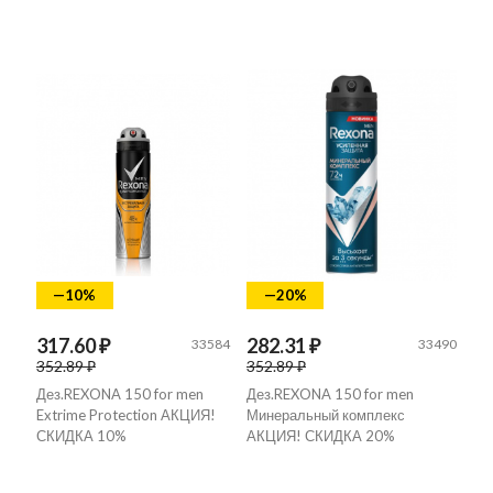
—10%
—20%
317.60 ₽
282.31 ₽
33584
33490
352.89 ₽
352.89 ₽
Дез.REXONA 150 for men
Дез.REXONA 150 for men
Extrime Protection АКЦИЯ!
Минеральный комплекс
СКИДКА 10%
АКЦИЯ! СКИДКА 20%