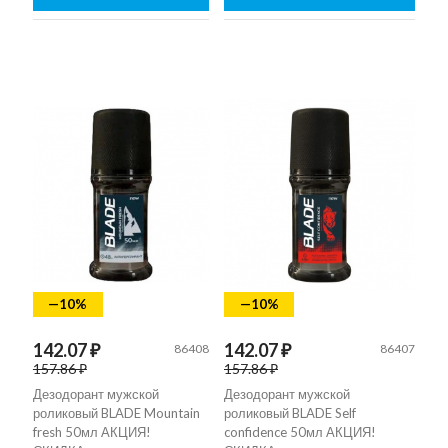
—10%
—10%
142.07 ₽
142.07 ₽
86408
86407
157.86 ₽
157.86 ₽
Дезодорант мужской
Дезодорант мужской
роликовый BLADE Mountain
роликовый BLADE Self
fresh 50мл АКЦИЯ!
confidence 50мл АКЦИЯ!