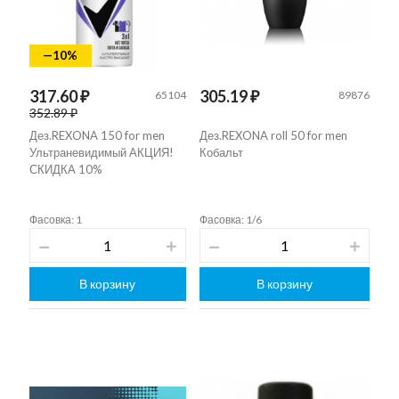
—10%
317.60 ₽
305.19 ₽
65104
89876
352.89 ₽
Дез.REXONA 150 for men
Дез.REXONA roll 50 for men
Ультраневидимый АКЦИЯ!
Кобальт
СКИДКА 10%
Фасовка: 1
Фасовка: 1/6
В корзину
В корзину