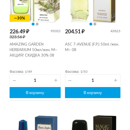
—30%
226.49 ₽
204.51 ₽
93032
43823
323.56 ₽
AMAZING GARDEN
ASC 7-AVENUE (F.P.) 50ml /жен.
HERBARIUM 50мл/жен. M~
M~ 08
АКЦИЯ! СКИДКА 30% 08
Фасовка: 1/49
Фасовка: 1/50
В корзину
В корзину