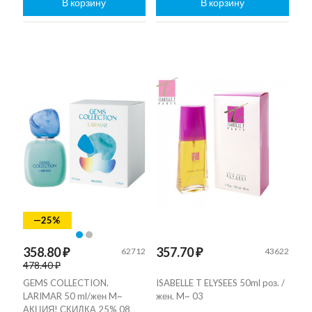
В корзину
В корзину
—25%
358.80 ₽
357.70 ₽
62712
43622
478.40 ₽
GEMS COLLECTION.
ISABELLE T ELYSEES 50ml pоз. /
LARIMAR 50 ml/жен M~
жен. M~ 03
АКЦИЯ! СКИДКА 25% 08