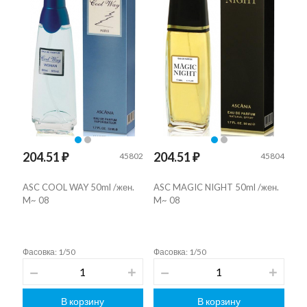
204.51 ₽
204.51 ₽
45802
45804
ASC COOL WAY 50ml /жен.
ASC MAGIC NIGHT 50ml /жен.
M~ 08
M~ 08
Фасовка: 1/50
Фасовка: 1/50
В корзину
В корзину