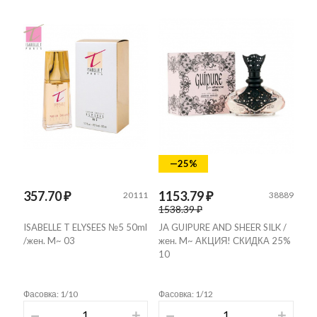
—25%
357.70 ₽
1153.79 ₽
20111
38889
1538.39 ₽
ISABELLE T ELYSEES №5 50ml
JA GUIPURE AND SHEER SILK /
/жен. M~ 03
жен. M~ АКЦИЯ! СКИДКА 25%
10
Фасовка: 1/10
Фасовка: 1/12