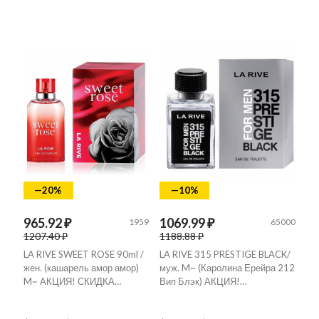
—20%
—10%
965.92 ₽
1069.99 ₽
1959
65000
1207.40 ₽
1188.88 ₽
LA RIVE SWEET ROSE 90ml /
LA RIVE 315 PRESTIGE BLACK/
жен. (кашарель амор амор)
муж. M~ (Каролина Ерейра 212
M~ АКЦИЯ! СКИДКА…
Вип Блэк) АКЦИЯ!…