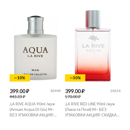
—10%
—30%
399.00 ₽
399.00 ₽
83949
20324
443.33 ₽
570.00 ₽
,LA RIVE AQUA 90ml /муж
,LA RIVE RED LINE 90ml /муж
(Armani Acqua Di Gio) M~
(Лакоста Плэй) M~ БЕЗ
БЕЗ УПАКОВКИ АКЦИЯ!…
УПАКОВКИ АКЦИЯ! СКИДКА…