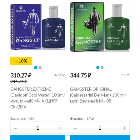
—10%
310.27 ₽
344.75 ₽
43876
7705
344.74 ₽
GANGSTER EXTREME
GANGSTER ORIGINAL
(Davidoff Cool Water) 100ml/
(Baldessarini Del Mar ) 100 ml/
муж. (синий) M~ АКЦИЯ!
муж. (зеленый) M~ 08
СКИДКА…
Фасовка: 1/36
Фасовка: 1/36