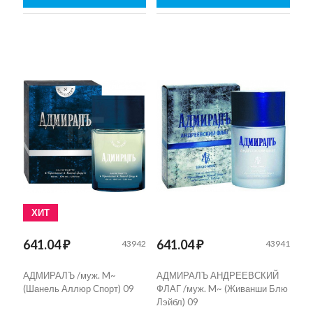
ХИТ
641.04 ₽
641.04 ₽
43942
43941
AДМИРАЛЪ /муж. M~
AДМИРАЛЪ АНДРЕЕВСКИЙ
(Шанель Аллюр Спорт) 09
ФЛАГ /муж. M~ (Живанши Блю
Лэйбл) 09