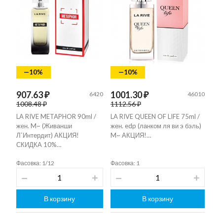
—10%
—10%
907.63 ₽
1001.30 ₽
6420
46010
1008.48 ₽
1112.56 ₽
LA RIVE METAPHOR 90ml /
LA RIVE QUEEN OF LIFE 75ml /
жен. M~ (Живанши
жен. edp (ланком ля ви э бэль)
Л`Интердит) АКЦИЯ!
M~ АКЦИЯ!…
СКИДКА 10%…
Фасовка: 1/12
Фасовка: 1
В корзину
В корзину