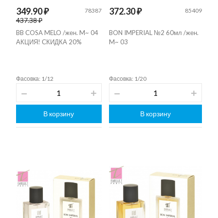
349.90 ₽
372.30 ₽
78387
85409
437.38 ₽
BB СOSA MELO /жен. M~ 04
BON IMPERIAL №2 60мл /жен.
АКЦИЯ! СКИДКА 20%
M~ 03
Фасовка: 1/12
Фасовка: 1/20
В корзину
В корзину