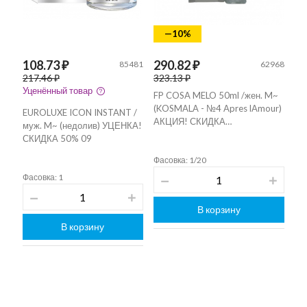
—10%
108.73 ₽
290.82 ₽
85481
62968
217.46 ₽
323.13 ₽
Уценённый товар
FP COSA MELO 50ml /жен. M~
(KOSMALA - №4 Apres lAmour)
EUROLUXE ICON INSTANT /
АКЦИЯ! СКИДКА…
муж. M~ (недолив) УЦЕНКА!
СКИДКА 50% 09
Фасовка: 1/20
Фасовка: 1
В корзину
В корзину