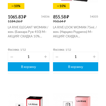
—10%
—10%
1065.83 ₽
855.58 ₽
54336
54335
1184.26 ₽
950.64 ₽
LA RIVE ELEGANT WOMAN /
LA RIVE LOOK WOMAN 75ml. /
жен. (Баккара Руж 450) M~
жен. (Нарцико Родригез) M~
АКЦИЯ! СКИДКА 10%…
АКЦИЯ! СКИДКА…
Фасовка: 1/12
Фасовка: 1/12
В корзину
В корзину