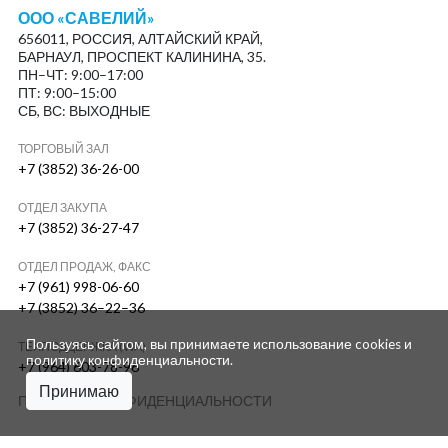
ООО «САВЕЛИЙ»
656011, РОССИЯ, АЛТАЙСКИЙ КРАЙ,
БАРНАУЛ, ПРОСПЕКТ КАЛИНИНА, 35.
ПН–ЧТ: 9:00–17:00
ПТ: 9:00–15:00
СБ, ВС: ВЫХОДНЫЕ
ТОРГОВЫЙ ЗАЛ
+7 (3852) 36-26-00
ОТДЕЛ ЗАКУПА
+7 (3852) 36-27-47
ОТДЕЛ ПРОДАЖ, ФАКС
+7 (961) 998-06-60
+7 (3852) 36–22–36
Пользуясь сайтом, вы принимаете использование cookies и
ТЕХПОДДЕРЖКА (WA)
политику конфиденциальности
.
+7 (964) 603-78-96
Принимаю
ПОЛИТИКА КОНФИДЕНЦИАЛЬНОСТИ