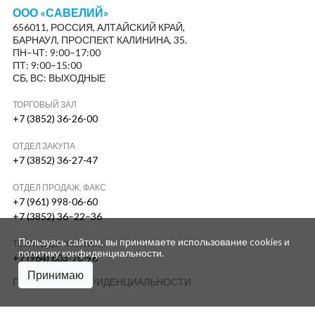
ООО «САВЕЛИЙ»
656011, РОССИЯ, АЛТАЙСКИЙ КРАЙ,
БАРНАУЛ, ПРОСПЕКТ КАЛИНИНА, 35.
ПН–ЧТ: 9:00–17:00
ПТ: 9:00–15:00
СБ, ВС: ВЫХОДНЫЕ
ТОРГОВЫЙ ЗАЛ
+7 (3852) 36-26-00
ОТДЕЛ ЗАКУПА
+7 (3852) 36-27-47
ОТДЕЛ ПРОДАЖ, ФАКС
+7 (961) 998-06-60
+7 (3852) 36–22–36
Пользуясь сайтом, вы принимаете использование cookies и
ТЕХПОДДЕРЖКА (WA)
политику конфиденциальности
.
+7 (964) 603-78-96
Принимаю
ПОЛИТИКА КОНФИДЕНЦИАЛЬНОСТИ