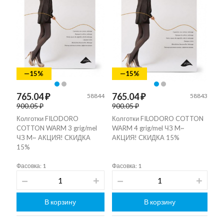
—15%
—15%
765.04 ₽
765.04 ₽
58844
58843
900.05 ₽
900.05 ₽
Колготки FILODORO
Колготки FILODORO COTTON
COTTON WARM 3 grig/mel
WARM 4 grig/mel ЧЗ M~
ЧЗ M~ АКЦИЯ! СКИДКА
АКЦИЯ! СКИДКА 15%
15%
Фасовка: 1
Фасовка: 1
В корзину
В корзину