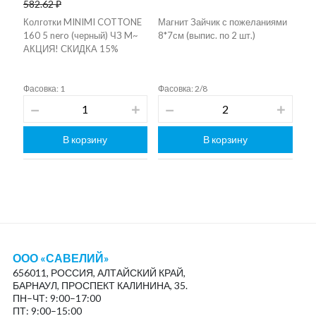
582.62 ₽
Колготки MINIMI COTTONE
Магнит Зайчик с пожеланиями
160 5 nero (черный) ЧЗ M~
8*7см (выпис. по 2 шт.)
АКЦИЯ! СКИДКА 15%
Фасовка: 1
Фасовка: 2/8
В корзину
В корзину
ООО «САВЕЛИЙ»
656011, РОССИЯ, АЛТАЙСКИЙ КРАЙ,
БАРНАУЛ, ПРОСПЕКТ КАЛИНИНА, 35.
ПН–ЧТ: 9:00–17:00
ПТ: 9:00–15:00