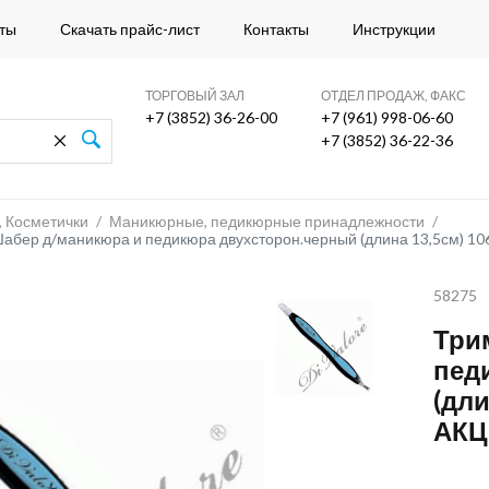
ты
Скачать прайс-лист
Контакты
Инструкции
ТОРГОВЫЙ ЗАЛ
ОТДЕЛ ПРОДАЖ, ФАКС
+7 (3852) 36-26-00
+7 (961) 998-06-60
+7 (3852) 36-22-36
, Косметички
/
Маникюрные, педикюрные принадлежности
/
бер д/маникюра и педикюра двухсторон.черный (длина 13,5см) 106
58275
Три
пед
(дли
АКЦ